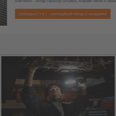
освітленні - ліхтар гарантує потужне, яскраве світло й три
LEDinspect 3 в 1 – інспекційний ліхтар із насадками