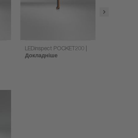
LEDinspect POCKET200 |
LEDinspect
Докладніше
|
Докладні