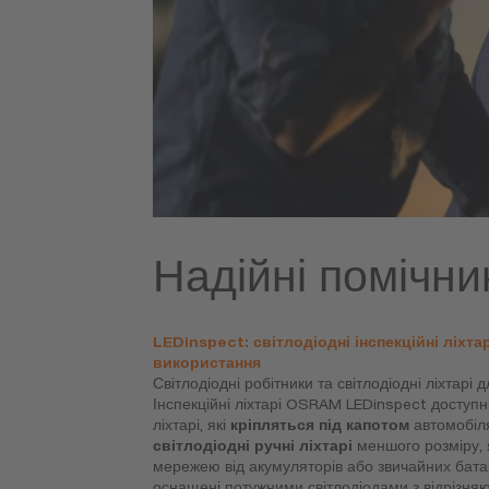
Надійні помічник
LEDinspect: світлодіодні інспекційні ліхт
використання
Світлодіодні робітники та світлодіодні ліхтар
Інспекційні ліхтарі OSRAM LEDinspect доступні 
ліхтарі, які
кріпляться під капотом
автомобіля
світлодіодні ручні ліхтарі
меншого розміру,
мережею від акумуляторів або звичайних батарей
оснащені потужними світлодіодами з відрізня