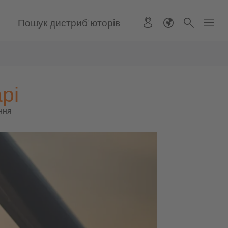
)
Пошук дистриб’юторів
арі
ання