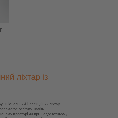
T
йний ліхтар із
ункціональний інспекційних ліхтар
допомагає освітити навіть
еженому просторі чи при недостатньому