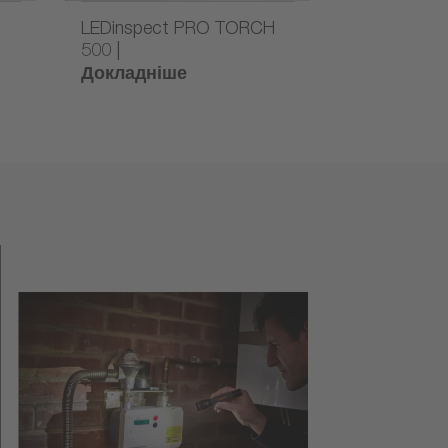
LEDinspect PRO TORCH
LEDinspec
500 |
800 |
Докладніше
Докладні