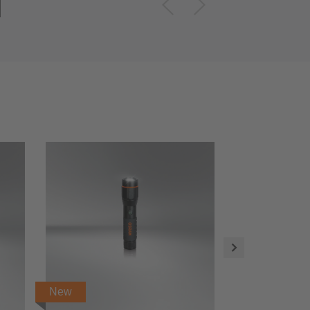
New
New