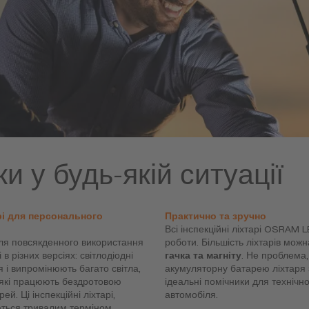
и у будь-якій ситуації
арі для персонального
Практично та зручно
Всі інспекційні ліхтарі OSRAM 
і для повсякденного використання
роботи. Більшість ліхтарів мож
в різних версіях: світлодіодні
гачка та магніту
. Не проблема,
 і випромінюють багато світла,
акумуляторну батарею ліхтаря 
 які працюють бездротовою
ідеальні помічники для технічн
. Ці інспекційні ліхтарі,
автомобіля.
ються тривалим терміном