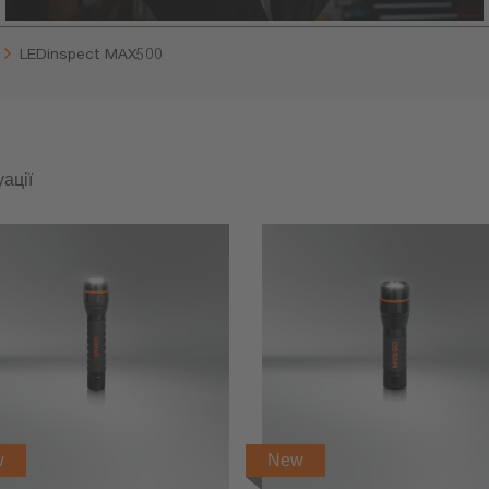
LEDinspect MAX500
ації
w
New