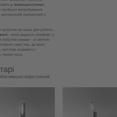
навіть
у важкодоступних
RAM пройшли випробування
 центральній лабораторії у
супутник не лише для роботи,
ивалі
- вони дарують комфорт у
 побутові справи - зі світлом
ітлення саме там, де воно
 миттєва яскравість і
ь-якому місці.
тарі
вибагливіших користувачів