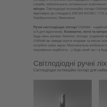
служби, забезпечують оптимальне освітлення 
місцях
. Світлодіодні інспекційні ліхтарі OS
відповідно до стандарту DIN EN ISO/IEC 1702 у
Хербрехтінгені, Німеччина.
Ручні світлодіодні ліхтарі
OSRAM - надійний 
а й для відпочинку.
Компактні, легкі та витр
будь-яких умовах. Кемпінг, походи, подорожі чи
OSRAM ви завжди маєте яскраве та якісне осв
потрібне саме зараз. Максимальна мобільність,
перевірена надійність - у будь-який час і в буд
Світлодіодні ручні ліх
Світлодіодні інспекційні ліхтарі для най