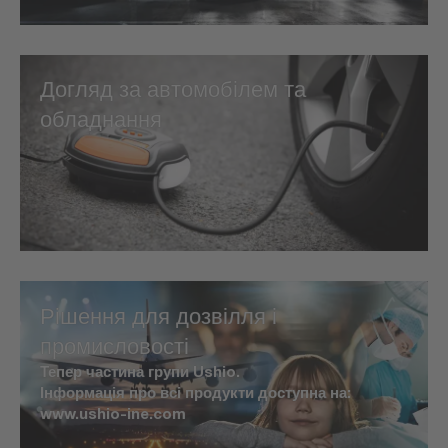
Догляд за автомобілем та
обладнання
Рішення для дозвілля і
промисловості
Тепер частина групи Ushio.
Інформація про всі продукти доступна на:
www.ushio-ine.com