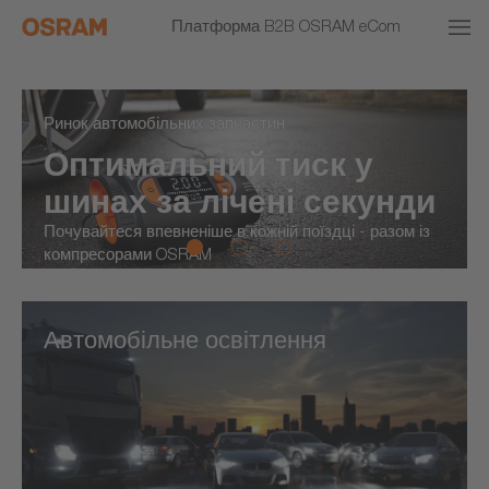
Платформа B2B OSRAM eCom
Ринок автомобільних запчастин
Оптимальний тиск у
шинах за лічені секунди
Почувайтеся впевненіше в кожній поїздці - разом із
компресорами OSRAM
Автомобільне освітлення