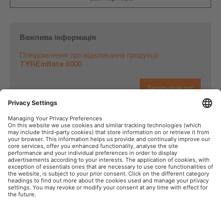
Важлива інформація
Повідомлення про відкликання продукції
TYREinflate 6000
Детальніше тут
OSRAM у соціальних мережах
Товарний знак
Умови використання сайту
Політика забезпечення
Політика щодо використання