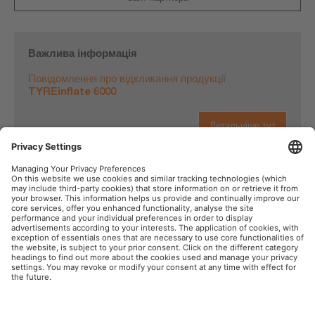
Важлива інформація
Повідомлення про відкликання продукції
TYREinflate 6000
Детальніше тут
OSRAM у соціальних мережах
Товарний знак
Умови використання сайту
Політика забезпечення
Політика щодо використання