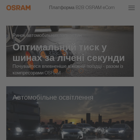
Платформа B2B OSRAM eCom
Ринок автомобільних запчастин
Оптимальний тиск у
шинах за лічені секунди
Почувайтеся впевненіше в кожній поїздці - разом із
компресорами OSRAM
Автомобільне освітлення