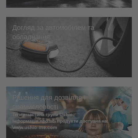
Догляд за автомобілем та
обладнання
Рішення для дозвілля і
промисловості
Тепер частина групи Ushio.
Інформація про всі продукти доступна на:
www.ushio-ine.com