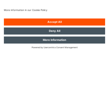
Автомобільні лампи OSRAM з підвищеною яскравістю – це
яскраве та потужне світло, максимальна світловіддача та новітні
технології. Автомобільні лампи OSRAM лінійки NIGHT BREAKER
встановлюють нові стандарти автомобільного освітлення. В
асортименті ксенонових та галогенних ламп OSRAM Ви легко
знайдете те рішення, яке підходить саме Вашим завданням та
уподобанням.