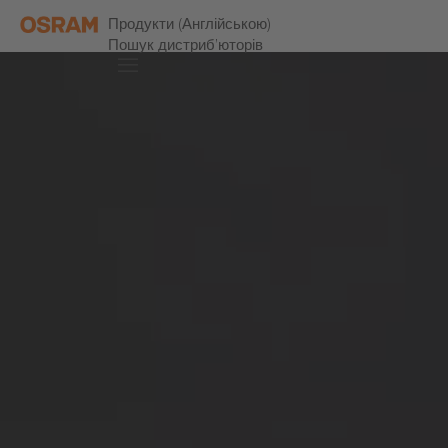
Продукти (Англійською)
Пошук дистриб’юторів