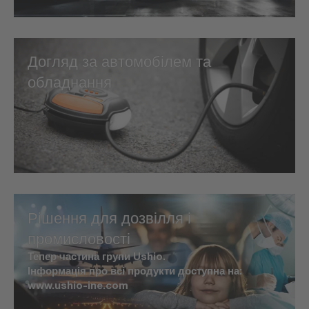
Догляд за автомобілем та
обладнання
Рішення для дозвілля і
промисловості
Тепер частина групи Ushio.
Інформація про всі продукти доступна на:
www.ushio-ine.com