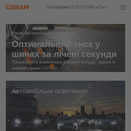
Платформа B2B OSRAM eCom
Ринок автомобільних запчастин
Оптимальний тиск у
шинах за лічені секунди
Почувайтеся впевненіше в кожній поїздці - разом із
компресорами OSRAM
Автомобільне освітлення