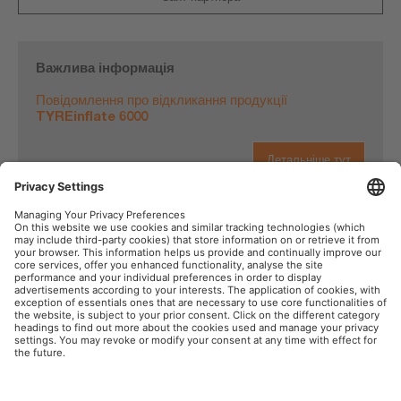
Важлива інформація
Повідомлення про відкликання продукції
TYREinflate 6000
Детальніше тут
OSRAM у соціальних мережах
Товарний знак
Умови використання сайту
Політика забезпечення
Політика щодо використання