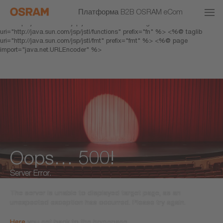
<% response.setHeader("Cache-Control","no-cache"); %> <%@ page
Платформа B2B OSRAM eCom
pageEncoding="UTF-8" %> <%@ taglib prefix="c"
uri="http://java.sun.com/jsp/jstl/core" %> <%@ taglib
uri="http://java.sun.com/jsp/jstl/functions" prefix="fn" %> <%@ taglib
uri="http://java.sun.com/jsp/jstl/fmt" prefix="fmt" %> <%@ page
import="java.net.URLEncoder" %>
Oops… 500!
Server Error.
The server is unable to displayed target page, as an
unexpected exception has occurred. Please try again.
Here
you get back to the homepage.