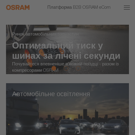
Платформа B2B OSRAM eCom
Ринок автомобільних запчастин
Оптимальний тиск у
шинах за лічені секунди
Почувайтеся впевненіше в кожній поїздці - разом із
компресорами OSRAM
Автомобільне освітлення