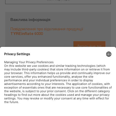
Важлива інформація
Повідомлення про відкликання продукції
TYREinflate 6000
Детальніше тут
OSRAM у соціальних мережах
Товарний знак
Умови використання сайту
Політика забезпечення
Політика щодо використання