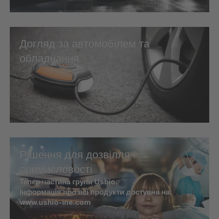
Догляд за автомобілем та
обладнання
Рішення для дозвілля і
промисловості
Тепер частина групи Ushio.
Інформація про всі продукти доступна на:
www.ushio-ine.com