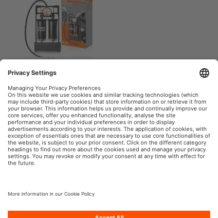
TYREinflate 20
ESSENTIAL
Tyre inflators
Автомобільне освітлення OSRAM у соціальних мережах
Товарний знак
Умови використання сайту
Політика забезпечення
Політика щодо використання
конфіденційності
файлів cookie